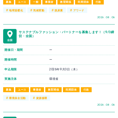
募集
ユース
一般
事業者
教育関係
民間団体
行政
#
#
#
#
地球温暖化
気候変動
脱炭素
アワード
2026 . 08 . 06
サステナブルファッション・パートナーを募集します！（9/3締
切・全国）
全国
開催日・期間
ー
開催時間
ー
申込期限
2026年9月3日（木）
実施主体
環境省
募集
ユース
事業者
教育関係
民間団体
行政
#
#
環境保全活動
資源循環
2026 . 08 . 06