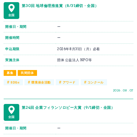
第30回 地球倫理推進賞（8/31締切・全国）
全国
開催日・期間
ー
開催時間
ー
申込期限
2026年8月31日（月）必着
実施主体
団体 公益法人 NPO等
募集
民間団体
#
#
#
#
SDGs
環境保全活動
アワード
コンクール
2026 . 08 . 07
第24回 企業フィランソロピー大賞（9/1締切・全国）
全国
開催日・期間
ー