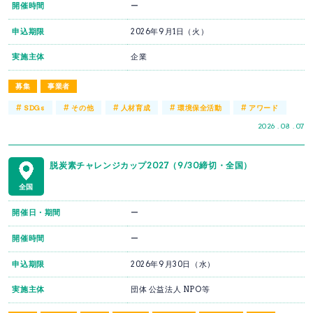
開催時間
ー
申込期限
2026年9月1日（火）
実施主体
企業
募集
事業者
#
#
#
#
#
SDGs
その他
人材育成
環境保全活動
アワード
2026 . 08 . 07
脱炭素チャレンジカップ2027（9/30締切・全国）
全国
開催日・期間
ー
開催時間
ー
申込期限
2026年9月30日（水）
実施主体
団体 公益法人 NPO等