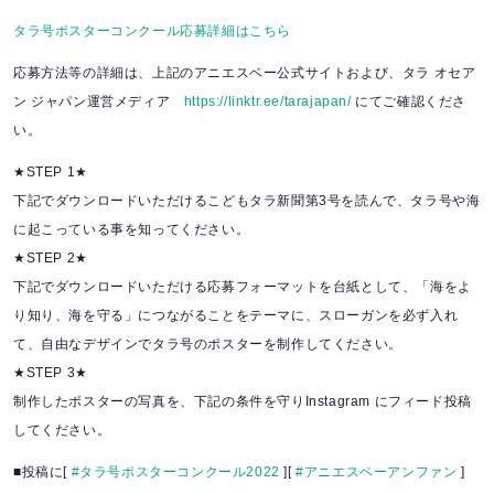
タラ号ポスターコンクール応募詳細はこちら
応募方法等の詳細は、上記のアニエスベー公式サイトおよび、タラ オセア
ン ジャパン運営メディア
https://linktr.ee/tarajapan/
にてご確認くださ
い。
★STEP 1★
下記でダウンロードいただけるこどもタラ新聞第3号を読んで、タラ号や海
に起こっている事を知ってください。
★STEP 2★
下記でダウンロードいただける応募フォーマットを台紙として、「海をよ
り知り、海を守る」につながることをテーマに、スローガンを必ず入れ
て、自由なデザインでタラ号のポスターを制作してください。
★STEP 3★
制作したポスターの写真を、下記の条件を守りInstagram にフィード投稿
してください。
■投稿に[
#タラ号ポスターコンクール2022
][
#アニエスベーアンファン
]