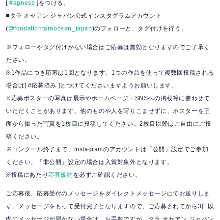
[
#agnesb
]をつける。
■タラ オセアン ジャパン公式インスタグラムアカウント
(
@fondationtaraocean_japan
)のフォローと、タグ付けを行う。
※フォローやタグ付けがない場合はご応募は無効となりますのでご了承く
ださい。
※1作品につき応募は1回となります。1つの作品を使って複数回投稿される
場合は[ #応募済み ]とつけてくださいますようお願いします。
※応募ポスターの写真は展示やホームページ・SNSへの掲載等に使わせて
いただくことがあります。他のものや人を写りこませずに、ポスターを正
面から撮った写真を1枚目に投稿してください。2枚目以降はご自由にご投
稿ください。
※コンクール終了まで、Instagramのアカウントは「公開」設定でご参加
ください。「非公開」設定の場合は入賞対象外となります。
※投稿にあたり
応募規約
を必ずご確認ください。
ご応募後、応募受付のメッセージをダイレクトメッセージにてお送りしま
す。メッセージをもって受付完了となりますので、ご応募されてから3日以
内にメッセージが届かない場合は、お手数ですが、タラ オセアン ジャパン