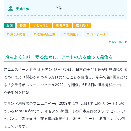
企業
実施主体
全国
募集
子ども向け
教育関係
親子向け
#
#
#
#
海ごみ問題
環境保全活動
環境教育
コンクール
2022 . 07 . 11
海をよく知り、守るために、アートの力を使って発信を！
アニエスベーとタラ オセアン ジャパンは、日本の子ども達が地球環境や海
についてより関心をもつきっかけになることを目指し、今年で第3回目とな
る「タラ号ポスターコンクール2022」を開催。6月8日の世界海洋デーに、
応募受付を開始。
ブランド創設者のアニエスベーが2003年に立ち上げて以降サポートし続け
ているTara Océan(タラ オセアン)財団。その日本支部のタラ オセアン ジ
ャパンは、海を知り、守る事の重要性を、科学、アート、教育の力でお伝
えしています。