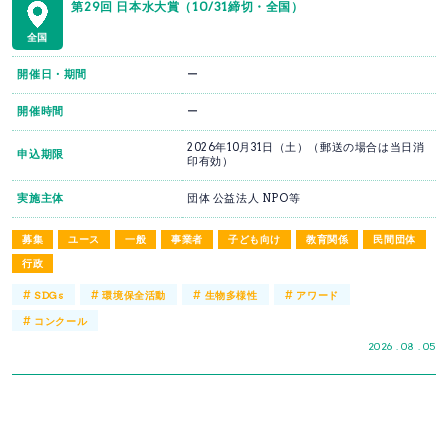
第29回 日本水大賞（10/31締切・全国）
全国
開催日・期間
ー
開催時間
ー
2026年10月31日（土）（郵送の場合は当日消
申込期限
印有効）
実施主体
団体 公益法人 NPO等
募集
ユース
一般
事業者
子ども向け
教育関係
民間団体
行政
#
#
#
#
SDGs
環境保全活動
生物多様性
アワード
#
コンクール
2026 . 08 . 05