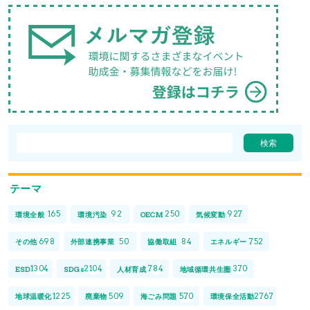
テーマ
165
92
250
927
環境全般
環境汚染
OECM
気候変動
698
50
84
752
その他
外部連携事業
協働取組
エネルギー
1304
2104
784
370
ESD
SDGs
人材育成
地域循環共生圏
1225
509
570
2767
地球温暖化
廃棄物
海ごみ問題
環境保全活動