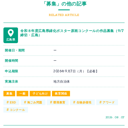
「募集」の他の記事
RELATED ARTICLE
令和８年度広島県緑化ポスター原画コンクールの作品募集（9/7
締切・広島）
広島県
開催日・期間
ー
開催時間
ー
申込期限
2026年9月7日（月）【必着】
実施主体
地方自治体
募集
一般
子ども向け
教育関係
#
#
#
#
#
ESD
海ごみ問題
環境教育
生物多様性
アワード
#
コンクール
2026 . 08 . 07