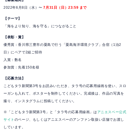
2022年6月8日（水）〜
7月31日（日）23:59 まで
【テーマ】
「海をより知り、海を守る」につながること
【表彰・賞】
優秀賞：香川県三豊市の粟島で行う「粟島海洋環境クラブ」合宿（1泊2
日）にペアで2組ご招待
入賞：数名
参加賞：先着150名様
【応募方法】
こどもタラ新聞第3号をお読みいただき、タラ号の応募用線画を使い、スロ
ーガンも入れて、ポスターを制作してください。完成後は、作品の写真を
撮り、インスタグラムに投稿してください。
※「こどもタラ新聞第3号」と「タラ号の応募用線画」は
アニエスベー公式
サイト
のページ、もしくはアニエスベーのアンファン取扱い店舗でお渡し
しています。