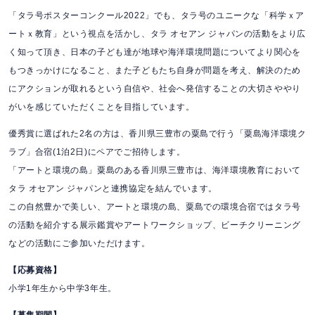
「タラ号ポスターコンクール2022」でも、タラ号のユニークな「科学ｘア
ートｘ教育」という視点を活かし、タラ オセアン ジャパンの活動をより広
く知って頂き、日本の子ども達が地球や海洋環境問題についてより関心を
もつきっかけになること、また子どもたち自身が問題を考え、解決のため
にアクションが取れるという自信や、社会へ発信することの大切さややり
がいを感じていただくことを目指しています。
優秀賞に選ばれた2名の方は、香川県三豊市の粟島で行う「粟島海洋環境ク
ラブ」合宿(1泊2日)にペアでご招待します。
「アートと環境の島」粟島のある香川県三豊市は、海洋環境教育において
タラ オセアン ジャパンと連携協定を結んでいます。
この自然豊かで美しい、アートと環境の島、粟島での環境合宿ではタラ号
の活動を紹介する展示鑑賞やアートワークショップ、ビーチクリーニング
などの活動にご参加いただけます。
【応募資格】
小学1年生から中学3年生。
【募集期間】