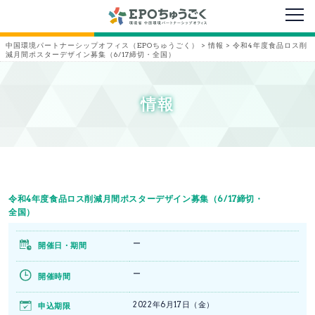
メニ
中国環境パートナーシップオフィス（EPOちゅうごく）
>
情報
>
令和4年度食品ロス削
減月間ポスターデザイン募集（6/17締切・全国）
情報
令和4年度食品ロス削減月間ポスターデザイン募集（6/17締切・
全国）
ー
開催日・期間
ー
開催時間
2022年6月17日（金）
申込期限