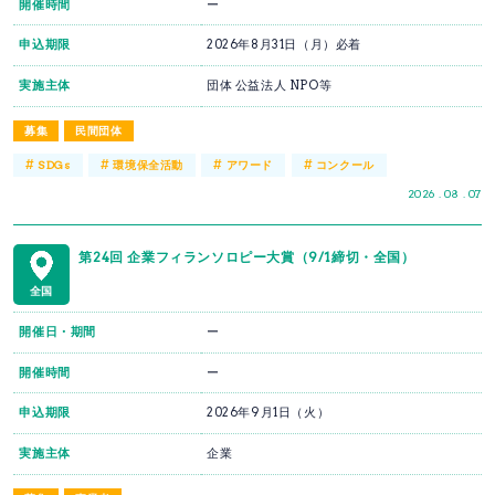
開催時間
ー
申込期限
2026年8月31日（月）必着
実施主体
団体 公益法人 NPO等
募集
民間団体
#
#
#
#
SDGs
環境保全活動
アワード
コンクール
2026 . 08 . 07
第24回 企業フィランソロピー大賞（9/1締切・全国）
全国
開催日・期間
ー
開催時間
ー
申込期限
2026年9月1日（火）
実施主体
企業