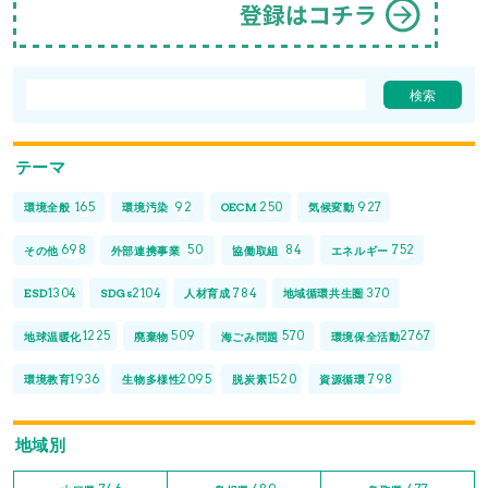
テーマ
165
92
250
927
環境全般
環境汚染
OECM
気候変動
698
50
84
752
その他
外部連携事業
協働取組
エネルギー
1304
2104
784
370
ESD
SDGs
人材育成
地域循環共生圏
1225
509
570
2767
地球温暖化
廃棄物
海ごみ問題
環境保全活動
1936
2095
1520
798
環境教育
生物多様性
脱炭素
資源循環
地域別