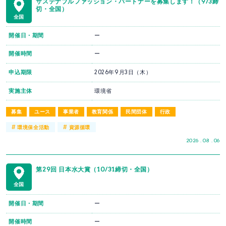
サステナブルファッション・パートナーを募集します！（9/3締
切・全国）
全国
開催日・期間
ー
開催時間
ー
申込期限
2026年9月3日（木）
実施主体
環境省
募集
ユース
事業者
教育関係
民間団体
行政
#
#
環境保全活動
資源循環
2026 . 08 . 06
第29回 日本水大賞（10/31締切・全国）
全国
開催日・期間
ー
開催時間
ー