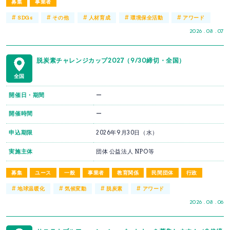
募集
事業者
#
#
#
#
#
SDGs
その他
人材育成
環境保全活動
アワード
2026 . 08 . 07
脱炭素チャレンジカップ2027（9/30締切・全国）
全国
開催日・期間
ー
開催時間
ー
申込期限
2026年9月30日（水）
実施主体
団体 公益法人 NPO等
募集
ユース
一般
事業者
教育関係
民間団体
行政
#
#
#
#
地球温暖化
気候変動
脱炭素
アワード
2026 . 08 . 06