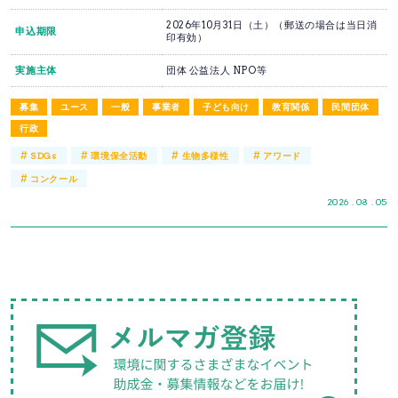
2026年10月31日（土）（郵送の場合は当日消
申込期限
印有効）
実施主体
団体 公益法人 NPO等
募集
ユース
一般
事業者
子ども向け
教育関係
民間団体
行政
#
#
#
#
SDGs
環境保全活動
生物多様性
アワード
#
コンクール
2026 . 08 . 05