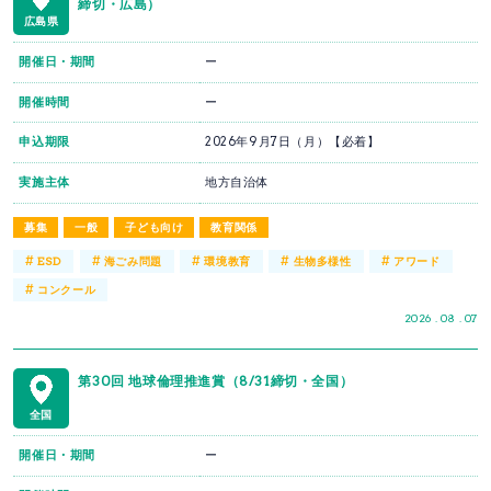
締切・広島）
広島県
開催日・期間
ー
開催時間
ー
申込期限
2026年9月7日（月）【必着】
実施主体
地方自治体
募集
一般
子ども向け
教育関係
#
#
#
#
#
ESD
海ごみ問題
環境教育
生物多様性
アワード
#
コンクール
2026 . 08 . 07
第30回 地球倫理推進賞（8/31締切・全国）
全国
開催日・期間
ー