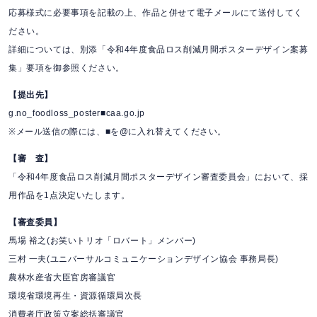
応募様式に必要事項を記載の上、作品と併せて電子メールにて送付してく
ださい。
詳細については、別添「令和4年度食品ロス削減月間ポスターデザイン案募
集」要項を御参照ください。
【提出先】
g.no_foodloss_poster■caa.go.jp
※メール送信の際には、■を@に入れ替えてください。
【審 査】
「令和4年度食品ロス削減月間ポスターデザイン審査委員会」において、採
用作品を1点決定いたします。
【審査委員】
馬場 裕之(お笑いトリオ「ロバート」メンバー)
三村 一夫(ユニバーサルコミュニケーションデザイン協会 事務局長)
農林水産省大臣官房審議官
環境省環境再生・資源循環局次長
消費者庁政策立案総括審議官