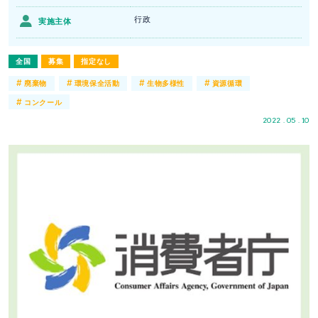
行政
実施主体
全国
募集
指定なし
#
#
#
#
廃棄物
環境保全活動
生物多様性
資源循環
#
コンクール
2022 . 05 . 10