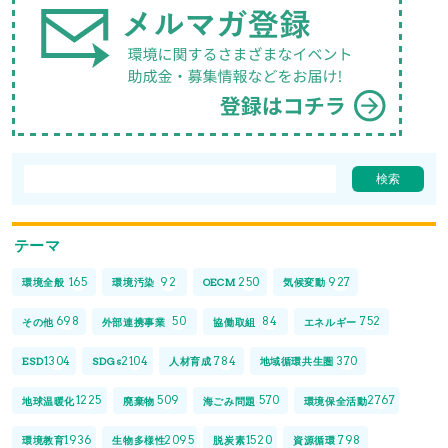
テーマ
165
92
250
927
環境全般
環境汚染
OECM
気候変動
698
50
84
752
その他
外部連携事業
協働取組
エネルギー
1304
2104
784
370
ESD
SDGs
人材育成
地域循環共生圏
1225
509
570
2767
地球温暖化
廃棄物
海ごみ問題
環境保全活動
1936
2095
1520
798
環境教育
生物多様性
脱炭素
資源循環