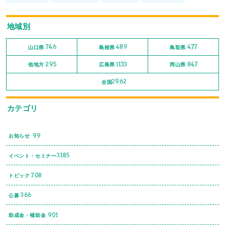
地域別
746
489
477
山口県
島根県
鳥取県
295
1133
847
他地方
広島県
岡山県
2962
全国
カテゴリ
99
お知らせ
3185
イベント・セミナー
708
トピック
366
公募
901
助成金・補助金