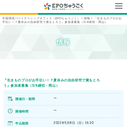
メニ
中国環境パートナーシップオフィス（EPOちゅうごく）
>
情報
>
『生きものプロがお
手伝い！？夏休みの自由研究で賞をとろう』参加者募集（5/8締切・岡山）
情報
『生きものプロがお手伝い！？夏休みの自由研究で賞をとろ
う』参加者募集（5/8締切・岡山）
ー
開催日・期間
ー
開催時間
2022年5月8日（日）16:30
申込期限