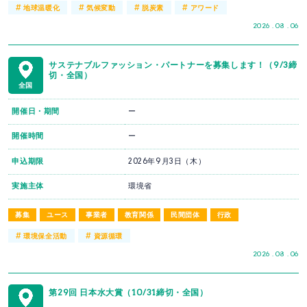
#
#
#
#
地球温暖化
気候変動
脱炭素
アワード
2026 . 08 . 06
サステナブルファッション・パートナーを募集します！（9/3締
切・全国）
全国
開催日・期間
ー
開催時間
ー
申込期限
2026年9月3日（木）
実施主体
環境省
募集
ユース
事業者
教育関係
民間団体
行政
#
#
環境保全活動
資源循環
2026 . 08 . 06
第29回 日本水大賞（10/31締切・全国）