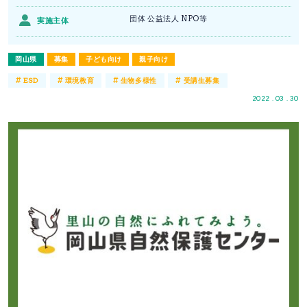
団体 公益法人 NPO等
実施主体
岡山県
募集
子ども向け
親子向け
#
#
#
#
ESD
環境教育
生物多様性
受講生募集
2022 . 03 . 30