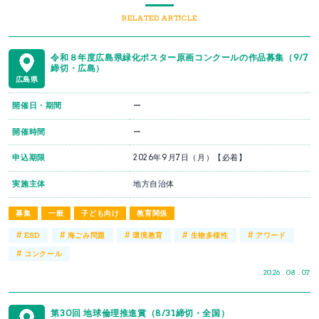
RELATED ARTICLE
令和８年度広島県緑化ポスター原画コンクールの作品募集（9/7
締切・広島）
広島県
開催日・期間
ー
開催時間
ー
申込期限
2026年9月7日（月）【必着】
実施主体
地方自治体
募集
一般
子ども向け
教育関係
#
#
#
#
#
ESD
海ごみ問題
環境教育
生物多様性
アワード
#
コンクール
2026 . 08 . 07
第30回 地球倫理推進賞（8/31締切・全国）