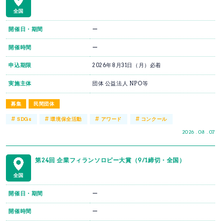
全国
開催日・期間
ー
開催時間
ー
申込期限
2026年8月31日（月）必着
実施主体
団体 公益法人 NPO等
募集
民間団体
#
#
#
#
SDGs
環境保全活動
アワード
コンクール
2026 . 08 . 07
第24回 企業フィランソロピー大賞（9/1締切・全国）
全国
開催日・期間
ー
開催時間
ー