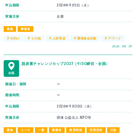
申込期限
2026年9月1日（火）
実施主体
企業
募集
事業者
#
#
#
#
#
SDGs
その他
人材育成
環境保全活動
アワード
2026 . 08 . 07
脱炭素チャレンジカップ2027（9/30締切・全国）
全国
開催日・期間
ー
開催時間
ー
申込期限
2026年9月30日（水）
実施主体
団体 公益法人 NPO等
募集
ユース
一般
事業者
教育関係
民間団体
行政