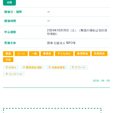
全国
開催日・期間
ー
開催時間
ー
2026年10月31日（土）（郵送の場合は当日消
申込期限
印有効）
実施主体
団体 公益法人 NPO等
募集
ユース
一般
事業者
子ども向け
教育関係
民間団体
行政
#
#
#
#
SDGs
環境保全活動
生物多様性
アワード
#
コンクール
2026 . 08 . 05