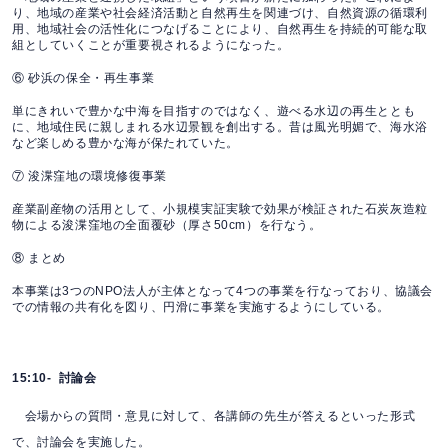
り、地域の産業や社会経済活動と自然再生を関連づけ、自然資源の循環利
用、地域社会の活性化につなげることにより、自然再生を持続的可能な取
組としていくことが重要視されるようになった。
⑥ 砂浜の保全・再生事業
単にきれいで豊かな中海を目指すのではなく、遊べる水辺の再生ととも
に、地域住民に親しまれる水辺景観を創出する。昔は風光明媚で、海水浴
など楽しめる豊かな海が保たれていた。
⑦ 浚渫窪地の環境修復事業
産業副産物の活用として、小規模実証実験で効果が検証された石炭灰造粒
物による浚渫窪地の全面覆砂（厚さ50cm）を行なう。
⑧ まとめ
本事業は3つのNPO法人が主体となって4つの事業を行なっており、協議会
での情報の共有化を図り、円滑に事業を実施するようにしている。
15:10- 討論会
会場からの質問・意見に対して、各講師の先生が答えるといった形式
で、討論会を実施した。