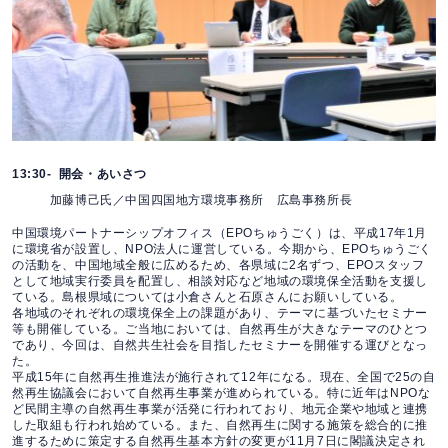
13:30- 開会・あいさつ
加藤博己氏／中国四国地方環境事務所 広島事務所長
中国環境パートナーシップオフィス（EPOちゅうごく）は、平成17年1月
に環境省が設置し、NPO法人に運営している。今期から、EPOちゅうごく
の活動を、中国地域全般に広めるため、各県域に2名ずつ、EPOスタッフ
として地域実行委員を配置し、相談対応など地域の環境保全活動を支援し
ている。島根県域については小倉さんと石原さんにお願いしている。
各地域のそれぞれの環境保全上の課題があり、テーマに基づいたセミナー
等も開催している。ご当地においては、自然再生が大きなテーマのひとつ
であり、今回は、自然共生社会を目指したセミナーを開催する運びとなっ
た。
平成15年に自然再生推進法が施行されて12年になる。現在、全国で25の自
然再生協議会において自然再生事業が進められている。特に近年はNPOな
ど民間主導の自然再生事業が活発に行われており、地元企業や地域と連携
した取組も行われ始めている。また、自然再生に関する施策を総合的に推
進するために策定する自然再生基本方針の変更が11月7日に閣議決定され