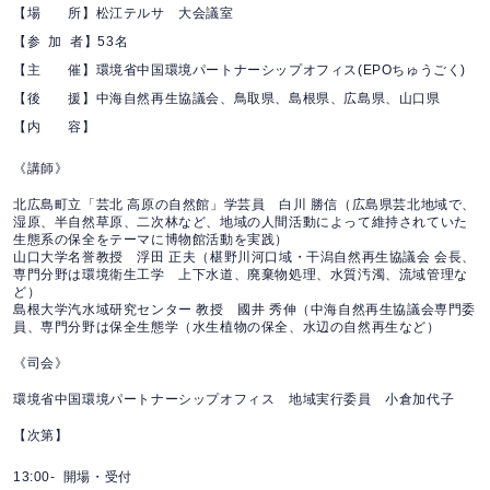
【場 所】
松江テルサ 大会議室
【参 加 者】53名
【主 催】
環境省中国環境パートナーシップオフィス(EPOちゅうごく)
【後 援】
中海自然再生協議会、鳥取県、島根県、広島県、山口県
【内 容】
《講師》
北広島町立「芸北 高原の自然館」学芸員 白川 勝信（広島県芸北地域で、
湿原、半自然草原、二次林など、地域の人間活動によって維持されていた
生態系の保全をテーマに博物館活動を実践）
山口大学名誉教授 浮田 正夫（椹野川河口域・干潟自然再生協議会 会長、
専門分野は環境衛生工学 上下水道、廃棄物処理、水質汚濁、流域管理な
ど）
島根大学汽水域研究センター 教授 國井 秀伸（中海自然再生協議会専門委
員、専門分野は保全生態学（水生植物の保全、水辺の自然再生など）
《司会》
環境省中国環境パートナーシップオフィス 地域実行委員 小倉加代子
【次第】
13:00- 開場・受付