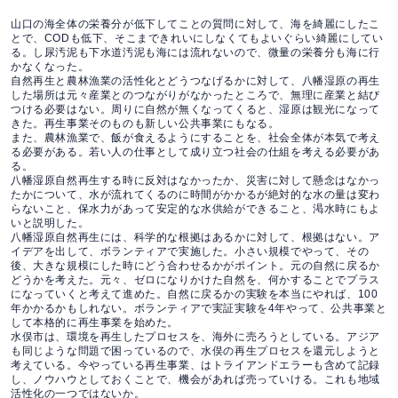
山口の海全体の栄養分が低下してことの質問に対して、海を綺麗にしたこ
とで、CODも低下、そこまできれいにしなくてもよいぐらい綺麗にしてい
る。し尿汚泥も下水道汚泥も海には流れないので、微量の栄養分も海に行
かなくなった。
自然再生と農林漁業の活性化とどうつなげるかに対して、八幡湿原の再生
した場所は元々産業とのつながりがなかったところで、無理に産業と結び
つける必要はない。周りに自然が無くなってくると、湿原は観光になって
きた。再生事業そのものも新しい公共事業にもなる。
また、農林漁業で、飯が食えるようにすることを、社会全体が本気で考え
る必要がある。若い人の仕事として成り立つ社会の仕組を考える必要があ
る。
八幡湿原自然再生する時に反対はなかったか、災害に対して懸念はなかっ
たかについて、水が流れてくるのに時間がかかるが絶対的な水の量は変わ
らないこと、保水力があって安定的な水供給ができること、渇水時にもよ
いと説明した。
八幡湿原自然再生には、科学的な根拠はあるかに対して、根拠はない。ア
イデアを出して、ボランティアで実施した。小さい規模でやって、その
後、大きな規模にした時にどう合わせるかがポイント。元の自然に戻るか
どうかを考えた。元々、ゼロになりかけた自然を、何かすることでプラス
になっていくと考えて進めた。自然に戻るかの実験を本当にやれば、100
年かかるかもしれない。ボランティアで実証実験を4年やって、公共事業と
して本格的に再生事業を始めた。
水俣市は、環境を再生したプロセスを、海外に売ろうとしている。アジア
も同じような問題で困っているので、水俣の再生プロセスを還元しようと
考えている。今やっている再生事業、はトライアンドエラーも含めて記録
し、ノウハウとしておくことで、機会があれば売っていける。これも地域
活性化の一つではないか。