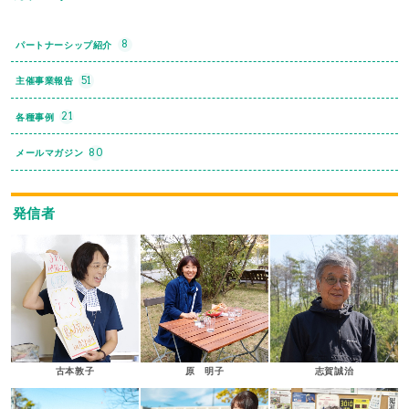
8
パートナーシップ紹介
51
主催事業報告
21
各種事例
80
メールマガジン
発信者
古本敦子
原 明子
志賀誠治