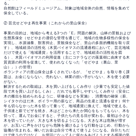
る。
自然館はフィールドミュージアム。対象は地域全体の自然、情報を集めて
保全している。
② 芸北せどやま再生事業（これからの里山保全）
事業の目的は、地域から考える3つの「E」問題の解決。山林の景観および
生態系保全（せどやまの適切な管理を通じて、地域の生物多様性の保全を
実現し、水源涵養、獣害抑止、景観保全など、里山の多面的機能を取り戻
す）、地域経済の活性化（木質バイオマスの流通過程において、芸北地域
だけで使える「地域通貨」を活用することで、地域経済の活性化を図
る）、木質バイオマスの利用促進（主にコナラなどの落葉樹に由来する木
質資源の利用を促進して、使われなくなった「せどやま（裏山、里
山）」）の管理）
ボランティアの里山保全は多くされているが、「せどやま」を取り巻く課
題は、お金にならない、売れない、林業の担い手がいない、木を使う必要
がない。
解決するための取組は、木を買い上げるしくみ作り（少量でも安定した値
段で木を買い上げるしくみ）、だれでも着手しやすいしくみ作り（安全に
木の搬出を始められるように、研修会などを実施）、消費地の確保（薪、
シイタケのほだ木、ボイラー用の薪など、商品の生産と流通を促す）何十
年も切らなかった木を切って量って、地域通貨に換えて、地域で使える。
子供達と薪でピザを焼き、木はどこから来たか関心をもってもらい、木を
切って、運んでお金にすると、子供たちの見る目が変わる。最初は小さな
木を切っていたが、大きな木を切るようになる。大きな木は危険が増す
が、お互いに声をかけながら危険を避けるような行動をはじめ、行動から
協働が生まれる。稼いだお金は自分で考えて使うようになる。自分たちだ
けで使うのではなく、お世話になって人に何かをあげようとする感謝の気