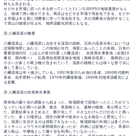
持ちも生まれる。
せどやま市場に切った木を持っていくと1トン5,000円の地域通貨がもら
え、地域で買い物ができる。商店はせどやま市場で現金化できる。せどや
ま市場は木を薪に消費者に売って現金化する。木の消費者が負担すること
で里山の循環が生まれ、地球温暖化対策にもなる。
③ 八幡湿原の概要
八幡湿原は、八幡高原に点在する湿原の総称。日本の湿原分布においてほ
ぼ南限地帯にあたり、この地域が古代、湖底にあったことの名残。日本の
重要湿地500、にほんの里100選（八幡湿原）、自然再生事業地（全国10
番目、県内唯一）、広島県自然環境保全地域（尾崎谷湿原）、面積的には
小さいが多くの希少種が含まれていて、湿原の植物たちは様々な形で水に
適して暮らしている。
八幡湿原は年々減少している。1957年新川ため池の造成、1960年代燃料
革命、化学肥料への転用、1970年代圃場整備、1990年代地球温暖化によ
る影響。
④ 八幡湿原の自然再生事業
県有地の霧ケ谷の調査から始まった。牧場開発で湿地だったところがどう
なっているか調べた結果、植生、鳥類相とも、森林の植物、鳥が増えてい
た。調査結果をまとめると、断片化して、小さなかけらだけが点々と残っ
ていた。多くの場所は、陸生の牧草や低木からなる植生へと変化してい
た。湿原に生活するガは採取できなかった。牧場跡地の外側には多くのカ
スミサンショウウオの産卵場所があったが、内側には皆無だった。草原の
渡り鳥は、中継地として霧ケ谷を利用していなかった。