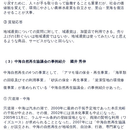
り戻すために、人々が手を取り合って協働することも重要だが、社会の価
値観を変えて、環境にやさしい農林水産業を自立させ、里山・里海を復活
させることが大事。
③ 質疑応答
地域通貨についての質問に対して、域通貨は、加盟店で利用できる。売り
上げの1割ぐらいは地域通貨ではないか。地域通貨は使ってみたいなと思え
るような商品、サービスがないと回らない。
（３）中海自然再生協議会の事例紹介 國井 秀伸
中海自然再生の4つの事業として、「アマモ場の保全・再生事業」「海草類
の回収及びその利用事業」「砂浜の保全・再生事業」「浚渫窪地の環境修
復事業」が進められている「中海自然再生協議会」の事例紹介があった。
① 宍道湖・中海
宍道湖・中海は汽水の湖で、2000年に最終の干拓予定地であった本庄光岠
の干拓が中止され、その後、2002年には淡水化事業も中止になった。
2005年11月に、ラムサール条約の登録湿地となり、両湖の賢明な利用（ワ
イズユース）が求められることとなった。2007年には「中海自然再生協議
会」が設立され、中海の自然再生が地域住民、自治体、行政、専門家など