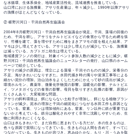
な水循環、生体系保全、地域産業活性化、流域連携を推進している。
山口湾における漁獲量、アサリ生産量は、年々減少し、1990年以降アサリ
の漁獲がほとんどなくなっている。
② 椹野川河口・干潟自然再生協議会
2004年8月椹野川河口・干潟自然再生協議会が発足。干潟、藻場の回復の
ため、干潟を耕し、アサリをナルトビエイなどの食害から守るため網を張
り、竹柵を建て、藻を増やすために種をまきアマモの苗を植えた結果、ア
マモは少し増えてきている。アサリは少し増えたが減少している、漁獲量
は減っている、カブトガニ幼生は増えている。
地域通貨フシノの発行は、対象イベント参加人数の減少とともに減少。椹
野川河口・干潟自然再生協議会のニュースレターの発行、山口県のホーム
ページで紹介している。
アサリの減少の原因は、埋立による藻場・干潟そのものの減少。栄養分の
不足、海がきれいになりすぎた。水田代掻き時の濁りや浚渫工事等による
細かい泥分の増加。治山治水をよくしたためにかえって砂の流出が減少。
環境ホルモン、農薬等、微量化学物質の影響。温暖化の影響。ナルトビエ
イ、ツメタガイなどの食害の影響。母貝を取りすぎた乱獲の影響。原因が
たくさんあり、大変複雑な問題。
アサリの餌料環境は、餌にならない土粒子が増加し、餌になる植物プラン
クトンが減少。泥水の増加と干潟の細泥化につながる水田工作も原因とな
っている。窒素、リンは増加傾向にある。窒素、リン以外に鉄が重要では
ないかと考えている。鉄分は酸化されやすく非常に沈殿しやすいため、生
物に利用されにくくなる。
山口は水もきれいで、まだ自然に恵まれている方だが、水の生きものは、
色々な原因で貧弱になってきている。生きものは人間を含めて、すべてに
つながっている。生きものが息づき、恵みゆたかな、もり・川・うみを取