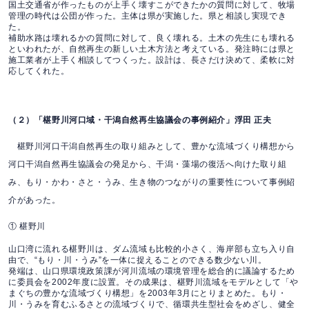
国土交通省が作ったものが上手く壊すこができたかの質問に対して、牧場
管理の時代は公団が作った。主体は県が実施した。県と相談し実現でき
た。
補助水路は壊れるかの質問に対して、良く壊れる。土木の先生にも壊れる
といわれたが、自然再生の新しい土木方法と考えている。発注時には県と
施工業者が上手く相談してつくった。設計は、長さだけ決めて、柔軟に対
応してくれた。
（２）「椹野川河口域・干潟自然再生協議会の事例紹介」浮田 正夫
椹野川河口干潟自然再生の取り組みとして、豊かな流域づくり構想から
河口干潟自然再生協議会の発足から、干潟・藻場の復活へ向けた取り組
み、もり・かわ・さと・うみ、生き物のつながりの重要性について事例紹
介があった。
① 椹野川
山口湾に流れる椹野川は、ダム流域も比較的小さく、海岸部も立ち入り自
由で、“もり・川・うみ”を一体に捉えることのできる数少ない川。
発端は、山口県環境政策課が河川流域の環境管理を総合的に議論するため
に委員会を2002年度に設置。その成果は、椹野川流域をモデルとして「や
まぐちの豊かな流域づくり構想」を2003年3月にとりまとめた。もり・
川・うみを育むふるさとの流域づくりで、循環共生型社会をめざし、健全