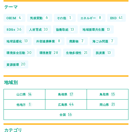
テーマ
4
6
1
8
41
OECM
気候変動
その他
エネルギー
ESD
36
33
13
13
SDGs
人材育成
協働取組
地域循環共生圏
13
8
7
7
地球温暖化
外部連携事業
廃棄物
海ごみ問題
30
28
21
13
環境保全活動
環境教育
生物多様性
脱炭素
20
資源循環
地域別
14
17
15
山口県
島根県
鳥取県
1
44
21
他地方
広島県
岡山県
16
全国
カテゴリ