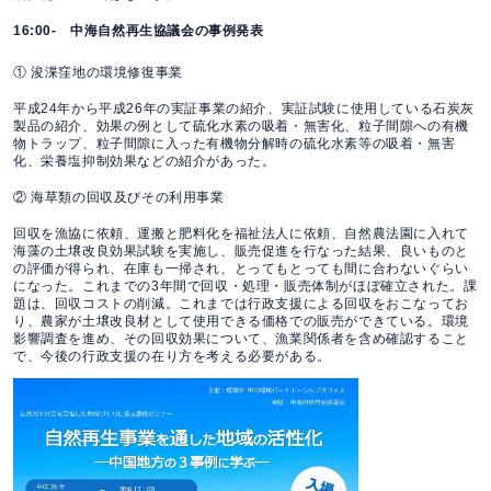
16:00- 中海自然再生協議会の事例発表
① 浚渫窪地の環境修復事業
平成24年から平成26年の実証事業の紹介、実証試験に使用している石炭灰
製品の紹介、効果の例として硫化水素の吸着・無害化、粒子間隙への有機
物トラップ、粒子間隙に入った有機物分解時の硫化水素等の吸着・無害
化、栄養塩抑制効果などの紹介があった。
② 海草類の回収及びその利用事業
回収を漁協に依頼、運搬と肥料化を福祉法人に依頼、自然農法園に入れて
海藻の土壌改良効果試験を実施し、販売促進を行なった結果、良いものと
の評価が得られ、在庫も一掃され、とってもとっても間に合わないぐらい
になった。これまでの3年間で回収・処理・販売体制がほぼ確立された。課
題は、回収コストの削減。これまでは行政支援による回収をおこなってお
り、農家が土壌改良材として使用できる価格での販売ができている。環境
影響調査を進め、その回収効果について、漁業関係者を含め確認すること
で、今後の行政支援の在り方を考える必要がある。