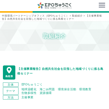
メニ
中国環境パートナーシップオフィス（EPOちゅうごく）
>
取組紹介
>
【主催事業報
告】自然共生社会を目指した地域づくりに係る島根セミナー
取組紹介
【主催事業報告】自然共生社会を目指した地域づくりに係る島
根セミナー
島根県
EPOちゅうごく
主体
地球温暖化
海ごみ問題
環境保全活動
環境教育
テーマ
生物多様性
資源循環
主催事業
方法