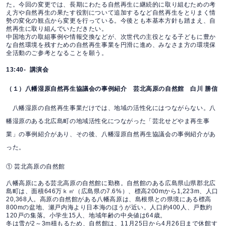
た。今回の変更では、長期にわたる自然再生に継続的に取り組むための考
え方や自然再生の果たす役割について追加するなど自然再生をとりまく情
勢の変化の観点から変更を行っている。今後とも本基本方針も踏まえ、自
然再生に取り組んでいただきたい。
中国地方の取組事例や情報交換などが、次世代の主役となる子どもに豊か
な自然環境を残すための自然再生事業を円滑に進め、みなさま方の環境保
全活動のご参考となることを願う。
13:40- 講演会
（１）八幡湿原自然再生協議会の事例紹介 芸北高原の自然館 白川 勝信
八幡湿原の自然再生事業だけでは、地域の活性化にはつながらない。八
幡湿原のある北広島町の地域活性化につながった「芸北せどやま再生事
業」の事例紹介があり、その後、八幡湿原自然再生協議会の事例紹介があ
った。
① 芸北高原の自然館
八幡高原にある芸北高原の自然館に勤務。自然館のある広島県山県郡北広
島町は、面積646万ｋ㎡（広島県の7.6%）、標高200mから1,223m、人口
20,368人。高原の自然館がある八幡高原は、島根県との県境にある標高
800mの盆地、瀬戸内海より日本海のほうが近い。人口約400人、戸数約
120戸の集落。小学生15人、地域年齢の中央値は64歳。
冬は雪が2～3m積もるため、自然館は、11月25日から4月26日まで休館す