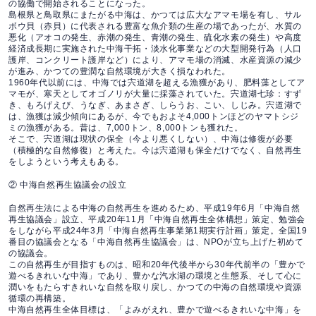
の協働で開始されることになった。
島根県と鳥取県にまたがる中海は、かつては広大なアマモ場を有し、サル
ボウ貝（赤貝）に代表される豊富な魚介類の生産の場であったが、水質の
悪化（アオコの発生、赤潮の発生、青潮の発生、硫化水素の発生）や高度
経済成長期に実施された中海干拓・淡水化事業などの大型開発行為（人口
護岸、コンクリート護岸など）により、アマモ場の消滅、水産資源の減少
が進み、かつての豊潤な自然環境が大きく損なわれた。
1960年代以前には、中海では宍道湖を超える漁獲があり、肥料藻としてア
マモが、寒天としてオゴノリが大量に採藻されていた。宍道湖七珍：すず
き、もろげえび、うなぎ、あまさぎ、しらうお、こい、しじみ。宍道湖で
は、漁獲は減少傾向にあるが、今でもおよそ4,000トンほどのヤマトシジ
ミの漁獲がある。昔は、7,000トン、8,000トンも獲れた。
そこで、宍道湖は現状の保全（今より悪くしない）、中海は修復が必要
（積極的な自然修復）と考えた。今は宍道湖も保全だけでなく、自然再生
をしようという考えもある。
② 中海自然再生協議会の設立
自然再生法による中海の自然再生を進めるため、平成19年6月「中海自然
再生協議会」設立、平成20年11月「中海自然再生全体構想」策定、勉強会
をしながら平成24年3月「中海自然再生事業第1期実行計画」策定。全国19
番目の協議会となる「中海自然再生協議会」は、NPOが立ち上げた初めて
の協議会。
この自然再生が目指すものは、昭和20年代後半から30年代前半の「豊かで
遊べるきれいな中海」であり、豊かな汽水湖の環境と生態系、そして心に
潤いをもたらすきれいな自然を取り戻し、かつての中海の自然環境や資源
循環の再構築。
中海自然再生全体目標は、「よみがえれ、豊かで遊べるきれいな中海」を