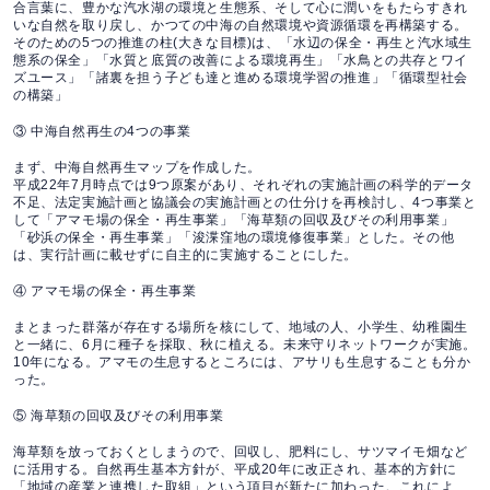
合言葉に、豊かな汽水湖の環境と生態系、そして心に潤いをもたらすきれ
いな自然を取り戻し、かつての中海の自然環境や資源循環を再構築する。
そのための5つの推進の柱(大きな目標)は、「水辺の保全・再生と汽水域生
態系の保全」「水質と底質の改善による環境再生」「水鳥との共存とワイ
ズユース」「諸裏を担う子ども達と進める環境学習の推進」「循環型社会
の構築」
③ 中海自然再生の4つの事業
まず、中海自然再生マップを作成した。
平成22年7月時点では9つ原案があり、それぞれの実施計画の科学的データ
不足、法定実施計画と協議会の実施計画との仕分けを再検討し、4つ事業と
して「アマモ場の保全・再生事業」「海草類の回収及びその利用事業」
「砂浜の保全・再生事業」「浚渫窪地の環境修復事業」とした。その他
は、実行計画に載せずに自主的に実施することにした。
④ アマモ場の保全・再生事業
まとまった群落が存在する場所を核にして、地域の人、小学生、幼稚園生
と一緒に、6月に種子を採取、秋に植える。未来守りネットワークが実施。
10年になる。アマモの生息するところには、アサリも生息することも分か
った。
⑤ 海草類の回収及びその利用事業
海草類を放っておくとしまうので、回収し、肥料にし、サツマイモ畑など
に活用する。自然再生基本方針が、平成20年に改正され、基本的方針に
「地域の産業と連携した取組」という項目が新たに加わった。これによ