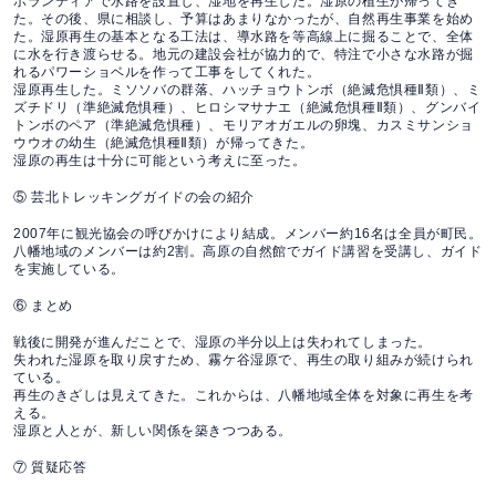
ボランティアで水路を設置し、湿地を再生した。湿原の植生が帰ってき
た。その後、県に相談し、予算はあまりなかったが、自然再生事業を始め
た。湿原再生の基本となる工法は、導水路を等高線上に掘ることで、全体
に水を行き渡らせる。地元の建設会社が協力的で、特注で小さな水路が掘
れるパワーショベルを作って工事をしてくれた。
湿原再生した。ミソソバの群落、ハッチョウトンボ（絶滅危惧種Ⅱ類）、ミ
ズチドリ（準絶滅危惧種）、ヒロシマサナエ（絶滅危惧種Ⅱ類）、グンバイ
トンボのペア（準絶滅危惧種）、モリアオガエルの卵塊、カスミサンショ
ウウオの幼生（絶滅危惧種Ⅱ類）が帰ってきた。
湿原の再生は十分に可能という考えに至った。
⑤ 芸北トレッキングガイドの会の紹介
2007年に観光協会の呼びかけにより結成。メンバー約16名は全員が町民。
八幡地域のメンバーは約2割。高原の自然館でガイド講習を受講し、ガイド
を実施している。
⑥ まとめ
戦後に開発が進んだことで、湿原の半分以上は失われてしまった。
失われた湿原を取り戻すため、霧ケ谷湿原で、再生の取り組みが続けられ
ている。
再生のきざしは見えてきた。これからは、八幡地域全体を対象に再生を考
える。
湿原と人とが、新しい関係を築きつつある。
⑦ 質疑応答