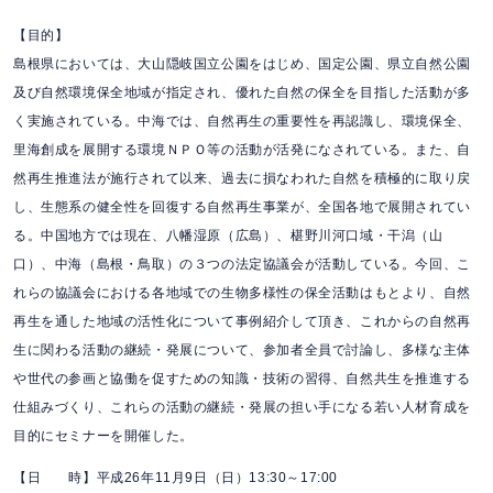
【目的】
島根県においては、大山隠岐国立公園をはじめ、国定公園、県立自然公園
及び自然環境保全地域が指定され、優れた自然の保全を目指した活動が多
く実施されている。中海では、自然再生の重要性を再認識し、環境保全、
里海創成を展開する環境ＮＰＯ等の活動が活発になされている。また、自
然再生推進法が施行されて以来、過去に損なわれた自然を積極的に取り戻
し、生態系の健全性を回復する自然再生事業が、全国各地で展開されてい
る。中国地方では現在、八幡湿原（広島）、椹野川河口域・干潟（山
口）、中海（島根・鳥取）の３つの法定協議会が活動している。今回、こ
れらの協議会における各地域での生物多様性の保全活動はもとより、自然
再生を通した地域の活性化について事例紹介して頂き、これからの自然再
生に関わる活動の継続・発展について、参加者全員で討論し、多様な主体
や世代の参画と協働を促すための知識・技術の習得、自然共生を推進する
仕組みづくり、これらの活動の継続・発展の担い手になる若い人材育成を
目的にセミナーを開催した。
【日 時】
平成26年11月9日（日）13:30～17:00