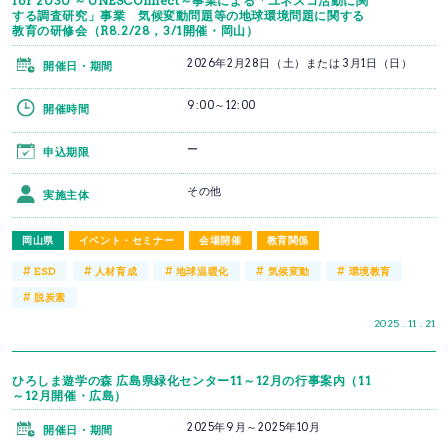
for 2030 ～UNESCOnnect～事業による「ユネスコ活動に関
する調査研究」事業 気候変動問題等の地球環境問題に関する
教育の研修会（R8.2/28，3/1開催・岡山）
2026年2月28日（土）または 3月1日（日）
開催日・期間
9:00～12:00
開催時間
ー
申込期限
その他
実施主体
岡山県
イベント・セミナー
会場開催
教育関係
#
#
#
#
#
ESD
人材育成
地球温暖化
気候変動
環境教育
#
脱炭素
2025 . 11 . 21
ひろしま遊学の森 広島県緑化センター11～12月の行事案内（11
～12月開催・広島）
2025年9月～2025年10月
開催日・期間