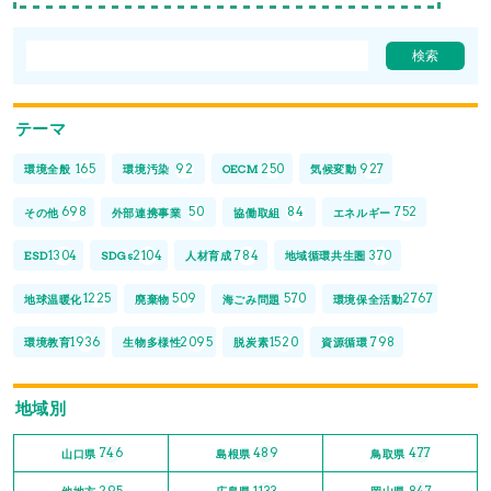
テーマ
165
92
250
927
環境全般
環境汚染
OECM
気候変動
698
50
84
752
その他
外部連携事業
協働取組
エネルギー
1304
2104
784
370
ESD
SDGs
人材育成
地域循環共生圏
1225
509
570
2767
地球温暖化
廃棄物
海ごみ問題
環境保全活動
1936
2095
1520
798
環境教育
生物多様性
脱炭素
資源循環
地域別
746
489
477
山口県
島根県
鳥取県
295
1133
847