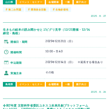
山口県
イベント・セミナー
会場開催
一般
親子向け
#
#
#
海ごみ問題
環境保全活動
生物多様性
2025 . 11 . 27
生きもの絵本の読み聞かせとゴビグリ見学（12/21開催・12/14
締切・島根）
2025年12月21日（日）
開催日・期間
10:00～11:40
開催時間
2025年12月14日（日） ※延長する場合あり
申込期限
その他
実施主体
島根県
イベント・セミナー
会場開催
一般
親子向け
2025 . 11 . 26
令和7年度 文部科学省委託ユネスコ未来共創プラットフォーム