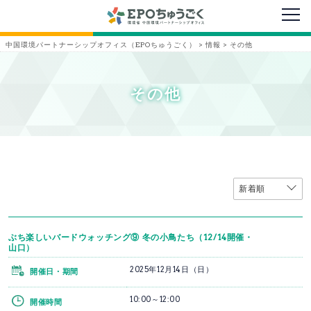
メニ
中国環境パートナーシップオフィス（EPOちゅうごく）
>
情報
>
その他
その他
ぶち楽しいバードウォッチング⑨ 冬の小鳥たち（12/14開催・
山口）
2025年12月14日（日）
開催日・期間
10:00～12:00
開催時間