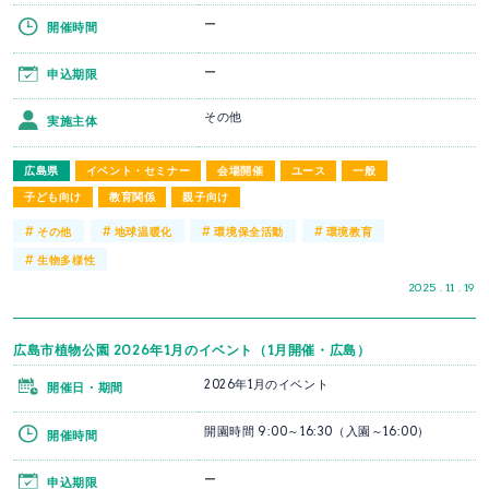
ー
開催時間
ー
申込期限
その他
実施主体
広島県
イベント・セミナー
会場開催
ユース
一般
子ども向け
教育関係
親子向け
#
#
#
#
その他
地球温暖化
環境保全活動
環境教育
#
生物多様性
2025 . 11 . 19
広島市植物公園 2026年1月のイベント（1月開催・広島）
2026年1月のイベント
開催日・期間
開園時間 9:00～16:30（入園～16:00）
開催時間
ー
申込期限