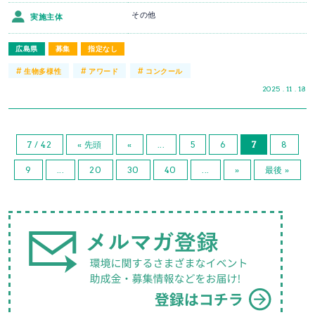
その他
実施主体
広島県
募集
指定なし
#
#
#
生物多様性
アワード
コンクール
2025 . 11 . 18
7 / 42
« 先頭
«
...
5
6
7
8
9
...
20
30
40
...
»
最後 »