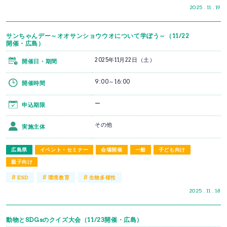
2025 . 11 . 19
サンちゃんデー～オオサンショウウオについて学ぼう～（11/22
開催・広島）
2025年11月22日（土）
開催日・期間
9:00～16:00
開催時間
ー
申込期限
その他
実施主体
広島県
イベント・セミナー
会場開催
一般
子ども向け
親子向け
#
#
#
ESD
環境教育
生物多様性
2025 . 11 . 18
動物とSDGsのクイズ大会（11/23開催・広島）