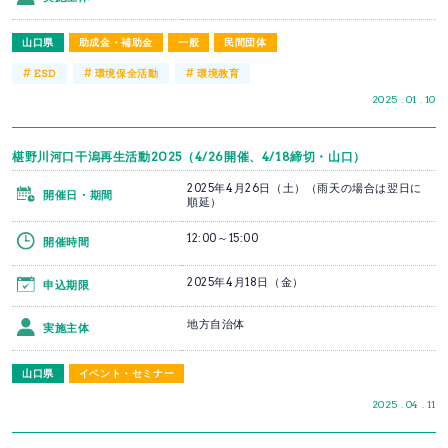
山口県
助成金・補助金
一般
民間団体
#
#
#
ESD
環境保全活動
環境教育
2025 . 01 . 10
椹野川河口干潟再生活動2025（4/26開催、4/18締切・山口）
2025年4月26日（土）（雨天の場合は翌日に
開催日・期間
順延）
12:00～15:00
開催時間
2025年4月18日（金）
申込期限
地方自治体
実施主体
山口県
イベント・セミナー
2025 . 04 . 11