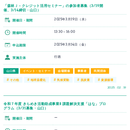
「森林Ｊ－クレジット活用セミナー」の参加者募集（3/19開
催、3/14締切・山口）
2025年3月19日（水）
開催日・期間
13:30～16:00
開催時間
2025年3月14日（金）
申込期限
行政
実施主体
山口県
イベント・セミナー
会場開催
事業者
民間団体
#
#
#
#
#
その他
地球温暖化
気候変動
脱炭素
資源循環
2025 . 02 . 19
令和７年度 きらめき活動助成事業Ⅱ 課題解決支援「はな」プロ
グラム（3/31募集・山口）
ー
開催日・期間