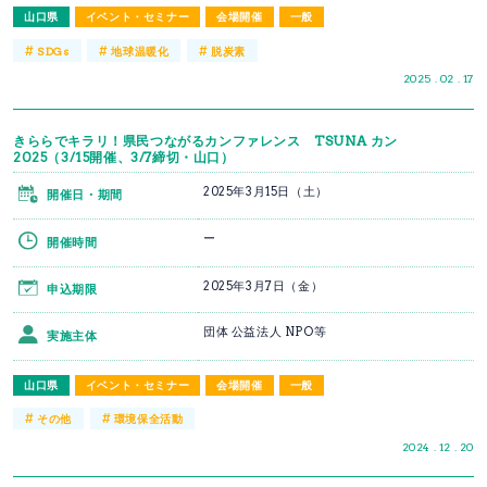
山口県
イベント・セミナー
会場開催
一般
#
#
#
SDGs
地球温暖化
脱炭素
2025 . 02 . 17
きららでキラリ！県民つながるカンファレンス TSUNA カン
2025（3/15開催、3/7締切・山口）
2025年3月15日（土）
開催日・期間
ー
開催時間
2025年3月7日（金）
申込期限
団体 公益法人 NPO等
実施主体
山口県
イベント・セミナー
会場開催
一般
#
#
その他
環境保全活動
2024 . 12 . 20