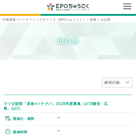
メニ
中国環境パートナーシップオフィス（EPOちゅうごく）
>
情報
>
山口県
山口県
マツダ財団「若者×ツナグバ」2025年度募集（2/17締切・広
島、山口）
ー
開催日・期間
ー
開催時間