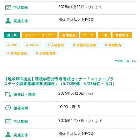
2025年4月23日（水）まで
申込期限
団体 公益法人 NPO等
実施主体
山口県
イベント・セミナー
会場開催
ユース
一般
教育関係
#
#
#
#
#
ESD
SDGs
人材育成
環境保全活動
環境教育
#
#
生物多様性
受講生募集
2025 . 04 . 04
【地域ESD拠点】環境学習指導者養成セミナー「マイクロプラ
スチック調査指導者養成講座」（5/20開催、4/23締切・山口）
2025年5月20日（火）
開催日・期間
10:00～15:15
開催時間
2025年4月23日（水）まで
申込期限
団体 公益法人 NPO等
実施主体