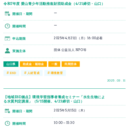
令和7年度 愛山青少年活動推進財団助成金（4/21締切・山口）
ー
開催日・期間
ー
開催時間
2025年4月21日（月）16:00必着
申込期限
団体 公益法人 NPO等
実施主体
山口県
助成金・補助金
一般
民間団体
#
#
#
ESD
人材育成
環境教育
2025 . 03 . 11
【地域ESD拠点】環境学習指導者養成セミナー「水生生物によ
る水質判定講座」（5/15開催、4/23締切・山口）
2025年5月15日（木）
開催日・期間
10:00～15:30
開催時間