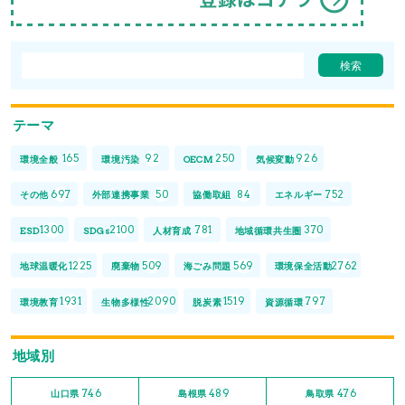
テーマ
165
92
250
926
環境全般
環境汚染
OECM
気候変動
697
50
84
752
その他
外部連携事業
協働取組
エネルギー
1300
2100
781
370
ESD
SDGs
人材育成
地域循環共生圏
1225
509
569
2762
地球温暖化
廃棄物
海ごみ問題
環境保全活動
1931
2090
1519
797
環境教育
生物多様性
脱炭素
資源循環
地域別
746
489
476
山口県
島根県
鳥取県