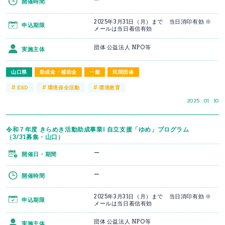
ー
開催時間
2025年3月31日（月）まで 当日消印有効 ※
申込期限
メールは当日着信有効
団体 公益法人 NPO等
実施主体
山口県
助成金・補助金
一般
民間団体
#
#
#
ESD
環境保全活動
環境教育
2025 . 01 . 10
令和７年度 きらめき活動助成事業Ⅰ 自立支援「ゆめ」プログラム
（3/31募集・山口）
ー
開催日・期間
ー
開催時間
2025年3月31日（月）まで 当日消印有効 ※
申込期限
メールは当日着信有効
団体 公益法人 NPO等
実施主体