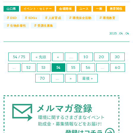
山口県
イベント・セミナー
会場開催
ユース
一般
教育関係
#
#
#
#
#
ESD
SDGs
人材育成
環境保全活動
環境教育
#
#
生物多様性
受講生募集
2025 . 04 . 04
54 / 75
« 先頭
«
...
10
20
30
...
52
53
54
55
56
...
60
70
...
»
最後 »